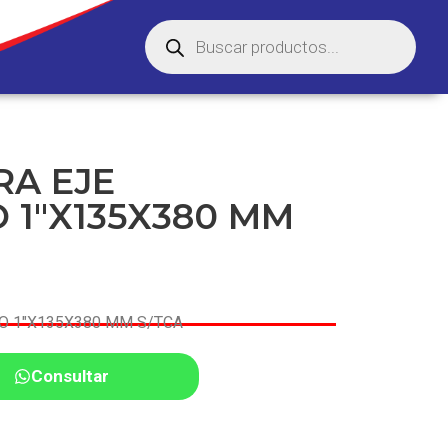
A EJE
 1″X135X380 MM
O 1″X135X380 MM S/TCA
Consultar