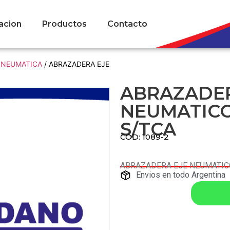
acion
Productos
Contacto
 NEUMATICA
/ ABRAZADERA EJE
ABRAZADER
NEUMATICO
S/TCA
COD: 1089-2
ABRAZADERA EJE NEUMATIC
Envios en todo Argentina