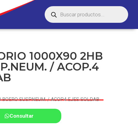
ORIO 1000X90 2HB
.NEUM. / ACOP.4
AB
 BOERO SUSP.NEUM. / ACOP.4 EJES SOLDAB
Consultar