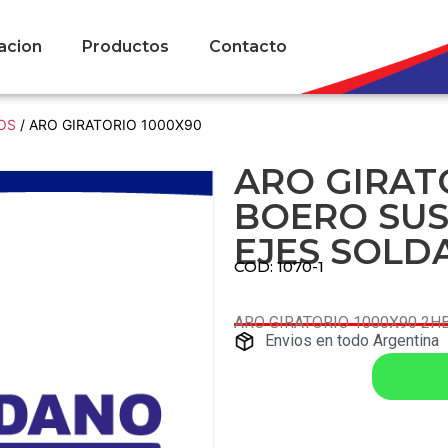
acion
Productos
Contacto
OS
/ ARO GIRATORIO 1000X90
ARO GIRAT
BOERO SUSP
EJES SOLD
COD: 1070-1
ARO GIRATORIO 1000X90 2HB
Envios en todo Argentina