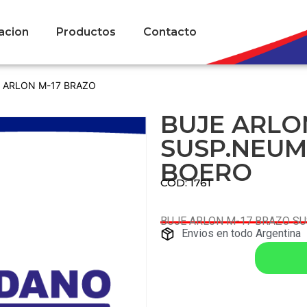
acion
Productos
Contacto
E ARLON M-17 BRAZO
BUJE ARLO
SUSP.NEUM
BOERO
COD: 1761
BUJE ARLON M-17 BRAZO S
Envios en todo Argentina