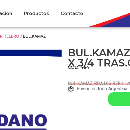
acion
Productos
Contacto
ARTILLERO
/ BUL.KAMAZ
BUL.KAMAZ 
X 3/4 TRAS.
COD: 464
BUL.KAMAZ RDA.DIS.REF.1 1/
Envios en todo Argentina