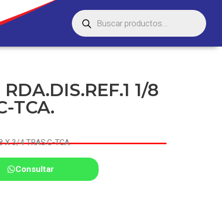
RDA.DIS.REF.1 1/8
C-TCA.
8 X 3/4 TRAS.C-TCA.
Consultar