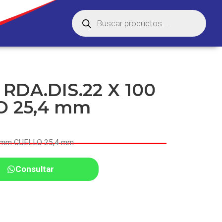
RDA.DIS.22 X 100
 25,4 mm
0mm CUELLO 25,4 mm
Consultar