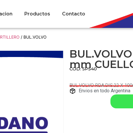
acion
Productos
Contacto
ARTILLERO
/ BUL.VOLVO
BUL.VOLVO 
mm CUELLO
COD: SP540
BUL.VOLVO RDA.DIS.22 X 10
Envios en todo Argentina