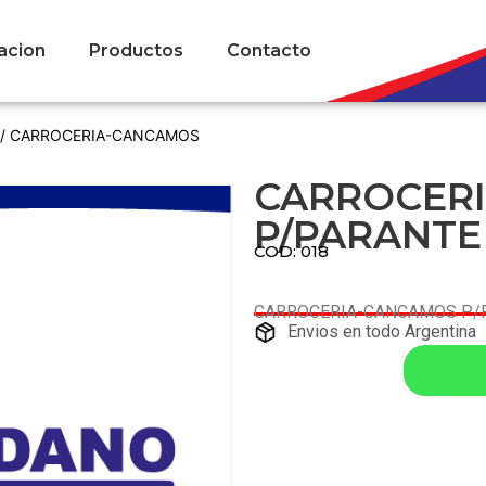
acion
Productos
Contacto
/ CARROCERIA-CANCAMOS
CARROCER
P/PARANTE 
COD: 018
CARROCERIA-CANCAMOS P/P
Envios en todo Argentina