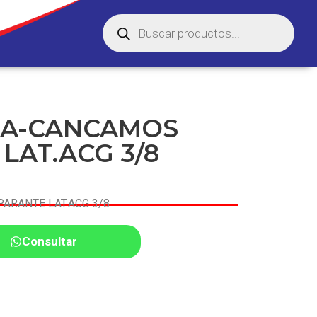
IA-CANCAMOS
LAT.ACG 3/8
ARANTE LAT.ACG 3/8
Consultar