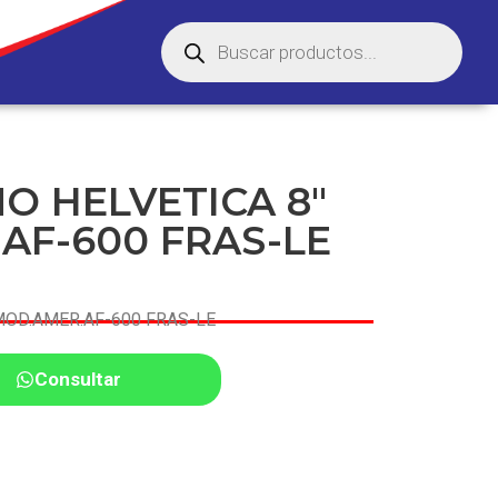
O HELVETICA 8″
AF-600 FRAS-LE
MOD.AMER.AF-600 FRAS-LE
Consultar