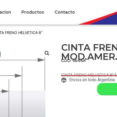
acion
Productos
Contacto
TA FRENO HELVETICA 8″
CINTA FREN
MOD.AMER.
COD: 4644A
CINTA FRENO HELVETICA 8″ 
Envios en todo Argentina