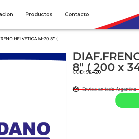
acion
Productos
Contacto
FRENO HELVETICA M-70 8″ (
DIAF.FREN
8″ ( 200 x 3
COD: 52420
Envios en todo Argentina