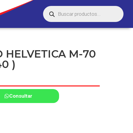
O HELVETICA M-70
40 )
Consultar