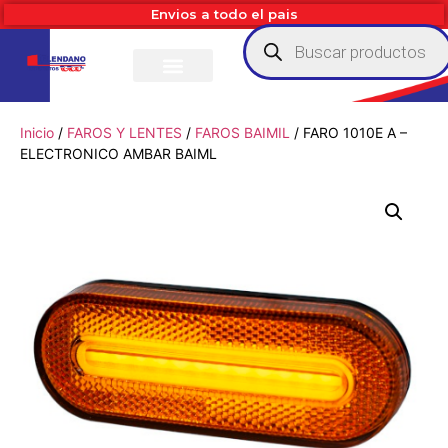
Envios a todo el pais
Inicio
/
FAROS Y LENTES
/
FAROS BAIMIL
/ FARO 1010E A –
ELECTRONICO AMBAR BAIML