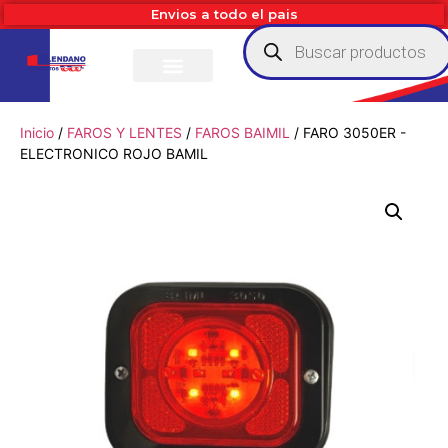
Envios a todo el pais
Inicio
/
FAROS Y LENTES
/
FAROS BAIMIL
/ FARO 3050ER -
ELECTRONICO ROJO BAMIL