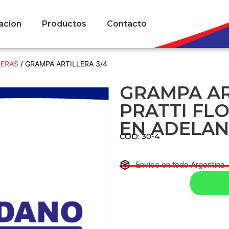
acion
Productos
Contacto
LERAS
/ GRAMPA ARTILLERA 3/4
GRAMPA AR
PRATTI FL
EN ADELAN
COD: 30-4
Envios en todo Argentina