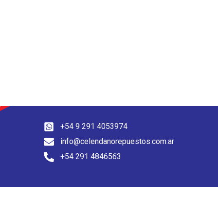
+54 9 291 4053974
info@celendanorepuestos.com.ar
+54 291 4846563