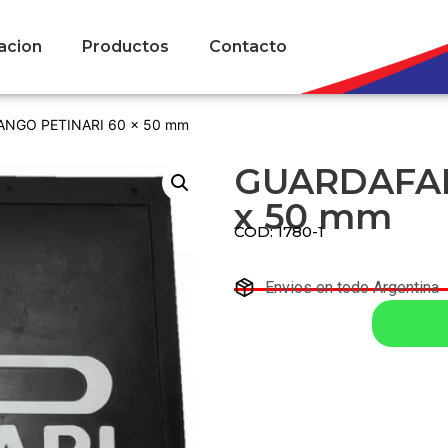
acion
Productos
Contacto
ANGO PETINARI 60 x 50 mm
GUARDAFAN
x 50 mm
COD: 1780-1
Envios en todo Argentina