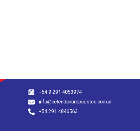
+54 9 291 4053974
info@celendanorepuestos.com.ar
+54 291 4846563