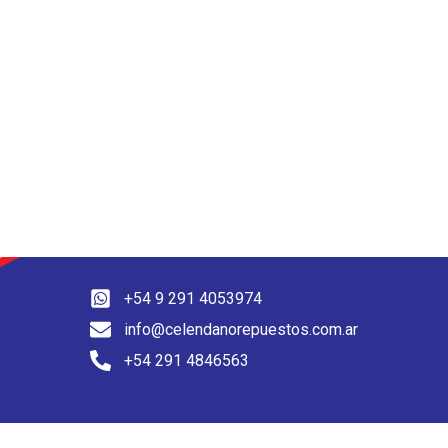
+54 9 291 4053974
info@celendanorepuestos.com.ar
+54 291 4846563