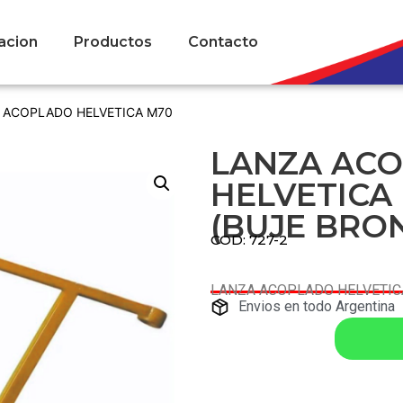
acion
Productos
Contacto
 ACOPLADO HELVETICA M70
LANZA AC
HELVETICA 
(BUJE BRO
COD: 727-2
LANZA ACOPLADO HELVETICA
Envios en todo Argentina