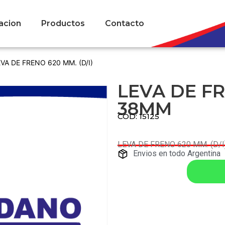
acion
Productos
Contacto
EVA DE FRENO 620 MM. (D/I)
LEVA DE FR
38MM
COD: 15125
LEVA DE FRENO 620 MM. (D/
Envios en todo Argentina