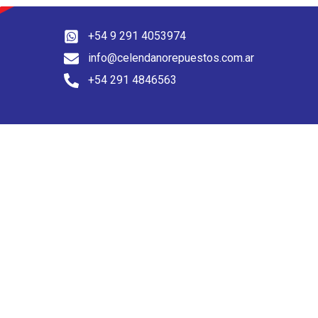
+54 9 291 4053974
info@celendanorepuestos.com.ar
+54 291 4846563