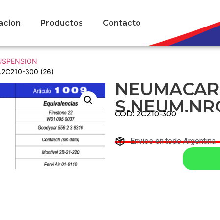
acion
Productos
Contacto
SUSPENSION
2C210-300 (26)
NEUMACAR
S.NEUM.NRO
COD: 2C210-300
Envios en todo Argentina