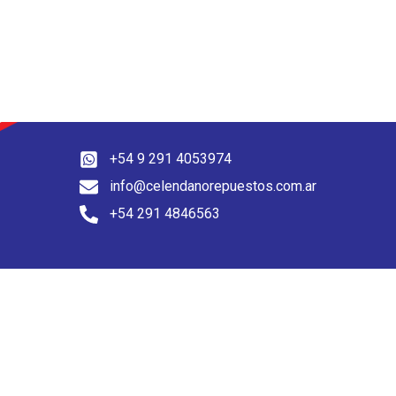
+54 9 291 4053974
info@celendanorepuestos.com.ar
+54 291 4846563