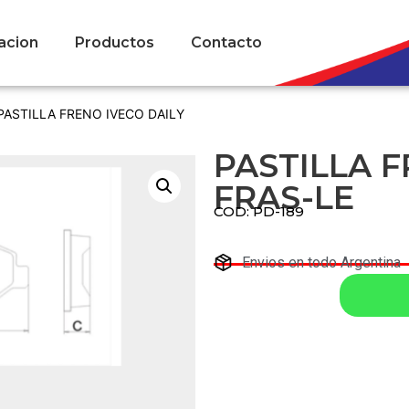
acion
Productos
Contacto
PASTILLA FRENO IVECO DAILY
PASTILLA F
FRAS-LE
COD: PD-189
Envios en todo Argentina