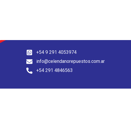
+54 9 291 4053974
info@celendanorepuestos.com.ar
+54 291 4846563