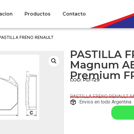
acion
Productos
Contacto
PASTILLA FRENO RENAULT
PASTILLA 
Magnum AE
Premium F
COD: PD-129
PASTILLA FRENO RENAULT M
Envios en todo Argentina