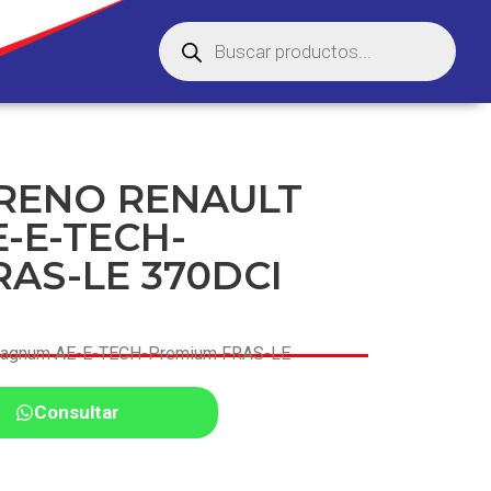
FRENO RENAULT
-E-TECH-
RAS-LE 370DCI
agnum AE-E-TECH-Premium FRAS-LE
Consultar