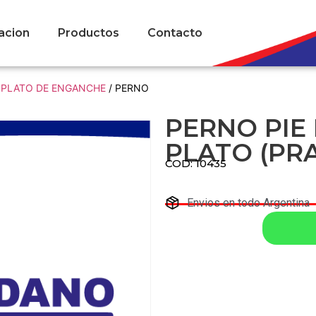
acion
Productos
Contacto
- PLATO DE ENGANCHE
/ PERNO
PERNO PIE
PLATO (PRA
COD: 10435
Envios en todo Argentina