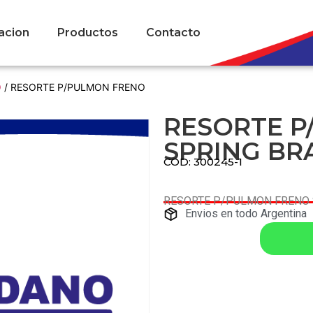
acion
Productos
Contacto
O
/ RESORTE P/PULMON FRENO
RESORTE P
SPRING BR
COD: 300245-1
RESORTE P/PULMON FRENO 
Envios en todo Argentina