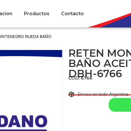
acion
Productos
Contacto
ONTENEGRO RUEDA BAÑO
RETEN MO
BAÑO ACEI
DBH-6766
COD: 6766
Envios en todo Argentina