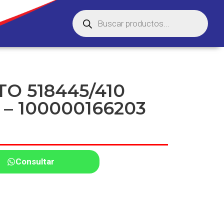
O 518445/410
– 100000166203
Consultar