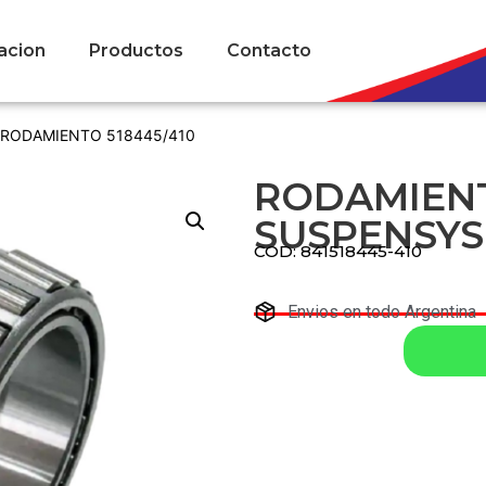
acion
Productos
Contacto
 RODAMIENTO 518445/410
RODAMIENT
SUSPENSYS 
COD: 841518445-410
Envios en todo Argentina