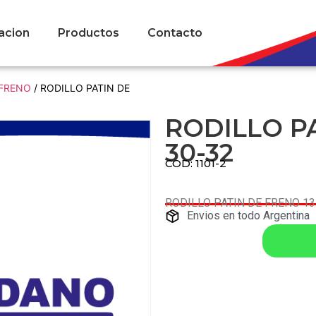
acion
Productos
Contacto
 FRENO
/ RODILLO PATIN DE
RODILLO PA
30-32
COD: 1101-2
RODILLO PATIN DE FRENO 13
Envios en todo Argentina