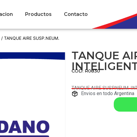
acion
Productos
Contacto
/ TANQUE AIRE SUSP.NEUM.
TANQUE AI
INTELIGEN
COD: R0830
TANQUE AIRE SUSP.NEUM. IN
Envios en todo Argentina