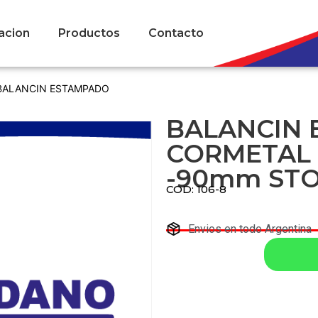
acion
Productos
Contacto
BALANCIN ESTAMPADO
BALANCIN
CORMETAL
-90mm STO
COD: 106-8
Envios en todo Argentina