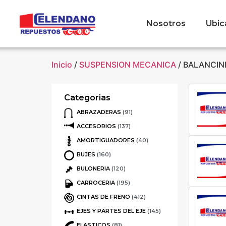
Nosotros
Ubic
Inicio
/
SUSPENSION MECANICA
/ BALANCIN
Categorias
ABRAZADERAS
(91)
ACCESORIOS
(137)
AMORTIGUADORES
(40)
BUJES
(160)
BULONERIA
(120)
CARROCERIA
(195)
CINTAS DE FRENO
(412)
EJES Y PARTES DEL EJE
(145)
ELASTICOS
(81)