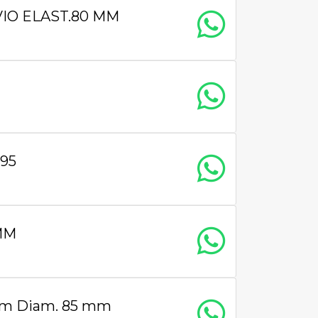
IO ELAST.80 MM
95
MM
m Diam. 85 mm