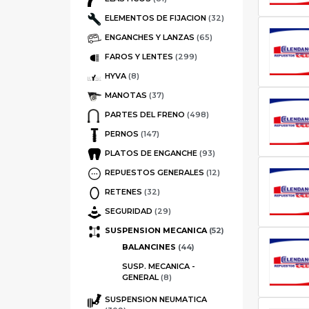
ELEMENTOS DE FIJACION
(32)
ENGANCHES Y LANZAS
(65)
FAROS Y LENTES
(299)
HYVA
(8)
MANOTAS
(37)
PARTES DEL FRENO
(498)
PERNOS
(147)
PLATOS DE ENGANCHE
(93)
REPUESTOS GENERALES
(12)
RETENES
(32)
SEGURIDAD
(29)
SUSPENSION MECANICA
(52)
BALANCINES
(44)
SUSP. MECANICA -
GENERAL
(8)
SUSPENSION NEUMATICA