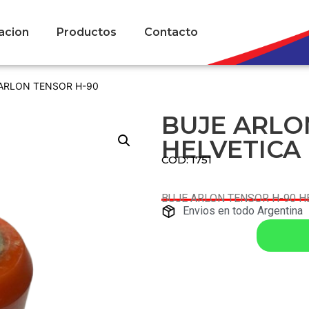
acion
Productos
Contacto
 ARLON TENSOR H-90
BUJE ARLO
HELVETICA 
COD: 1751
BUJE ARLON TENSOR H-90 H
Envios en todo Argentina