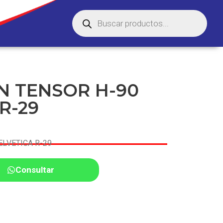
N TENSOR H-90
R-29
ELVETICA R-29
Consultar