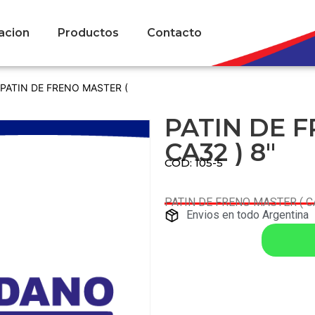
acion
Productos
Contacto
 PATIN DE FRENO MASTER (
PATIN DE 
CA32 ) 8″
COD: 105-5
PATIN DE FRENO MASTER ( CA
Envios en todo Argentina