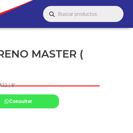
FRENO MASTER (
32 ) 8″
Consultar