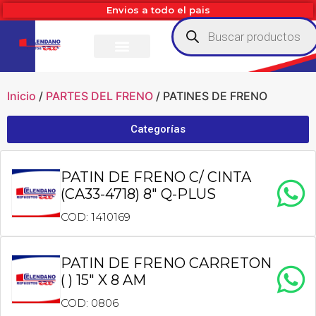
Envios a todo el pais
Inicio
/
PARTES DEL FRENO
/ PATINES DE FRENO
Categorías
PATIN DE FRENO C/ CINTA
(CA33-4718) 8″ Q-PLUS
COD: 1410169
PATIN DE FRENO CARRETON
( ) 15″ X 8 AM
COD: 0806