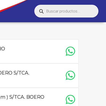
RO
ERO S/TCA.
 mm ) S/TCA. BOERO