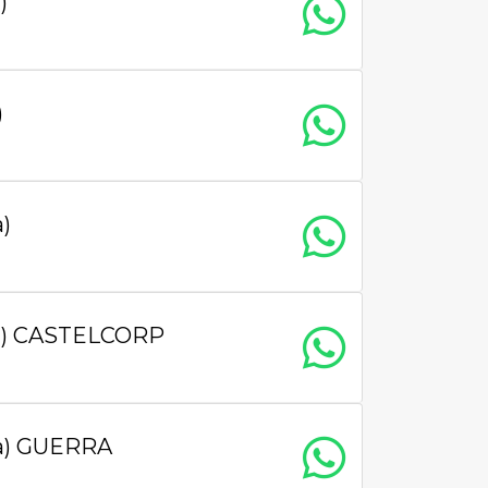
)
)
)
ta) CASTELCORP
ta) GUERRA