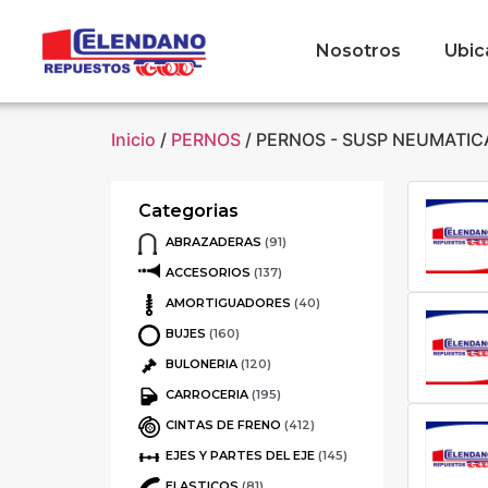
Nosotros
Ubic
Inicio
/
PERNOS
/ PERNOS - SUSP NEUMATIC
Categorias
ABRAZADERAS
(91)
ACCESORIOS
(137)
AMORTIGUADORES
(40)
BUJES
(160)
BULONERIA
(120)
CARROCERIA
(195)
CINTAS DE FRENO
(412)
EJES Y PARTES DEL EJE
(145)
ELASTICOS
(81)