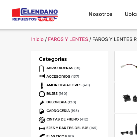
Nosotros
Ubic
Inicio
/
FAROS Y LENTES
/ FAROS Y LENTES
Categorias
ABRAZADERAS
(91)
ACCESORIOS
(137)
AMORTIGUADORES
(40)
BUJES
(160)
BULONERIA
(120)
CARROCERIA
(195)
CINTAS DE FRENO
(412)
EJES Y PARTES DEL EJE
(145)
ELASTICOS
(81)